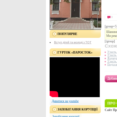
0
[group=5
Шановни
ПОПУЛЯРНЕ
Ми рек
[/group]
Вступ дітей та молоді з ТОТ
Схож
Участь 
ГУРТОК «ПАРОСТОК»
Участь 
Формув
Участь 
Поділ в
Дивитися на youtube
ПРО 
ЗАПОБІГАННЯ КОРУПЦІЇ
Сайт Пр
Запобігання корупції