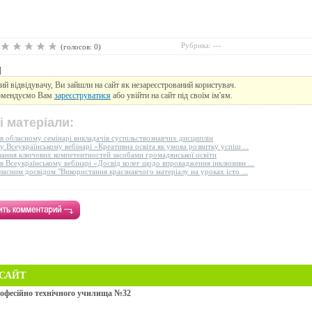
Рубрика: ---
(голосов: 0)
]
й відвідувачу, Ви зайшли на сайт як незареєстрований користувач.
омендуємо Вам
зареєструватися
або увійти на сайт під своїм ім'ям.
і матеріали:
в обласному семінарі викладачів суспільствознавчих дисциплін
у Всеукраїнському вебінарі «Креативна освіта як умова розвитку успіш ...
ання ключових компетентностей засобами громадянської освіти
в Всеукраїнському вебінарі «Досвід колег щодо впровадження інклюзивн ...
ласним досвідом "Використання краєзнавчого матеріалу на уроках істо ...
САЙТ
офесійно технічного училища №32