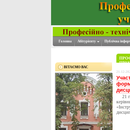
Головна
Абітурієнту
Публічна інфор
ПРО
ПРА
ВІТАЄМО ВАС
КОМП
21-12-20
Учас
форм
дисц
21 гр
керів
«Інст
дисци