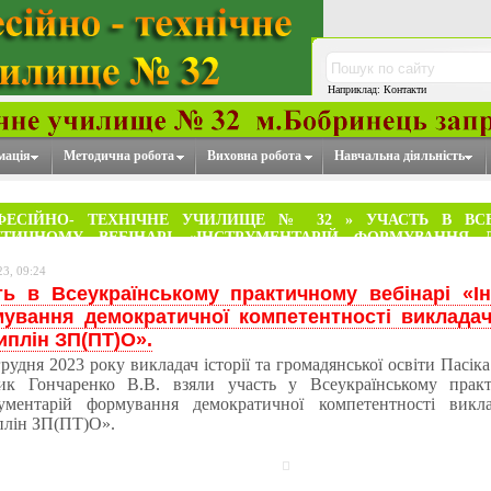
Наприклад: Контакти
мація
Методична робота
Виховна робота
Навчальна діяльність
ФЕСІЙНО- ТЕХНІЧНЕ УЧИЛИЩЕ № 32
» УЧАСТЬ В ВСЕ
КТИЧНОМУ ВЕБІНАРІ «ІНСТРУМЕНТАРІЙ ФОРМУВАННЯ 
ЕТЕНТНОСТІ ВИКЛАДАЧА СУСПІЛЬНИХ ДИСЦИПЛІН ЗП(ПТ)О
23, 09:24
ть в Всеукраїнському практичному вебінарі «Ін
ування демократичної компетентності викладач
иплін ЗП(ПТ)О».
удня 2023 року викладач історії та громадянської освіти Пасік
ник Гончаренко В.В. взяли участь у Всеукраїнському практ
рументарій формування демократичної компетентності викла
плін ЗП(ПТ)О».