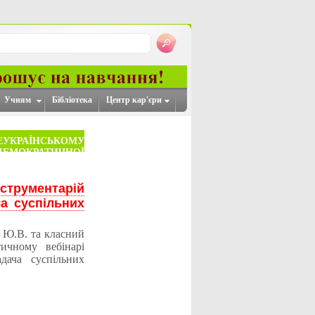
Учням
Бібліотека
Центр кар'єри
УКРАЇНСЬКОМУ
ДЕМОКРАТИЧНОЇ
».
струментарій
а суспільних
а Ю.В. та класний
ичному вебінарі
дача суспільних