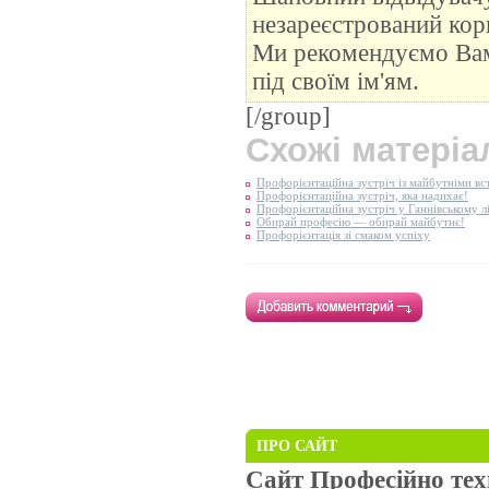
незареєстрований кор
Ми рекомендуємо В
під своїм ім'ям.
[/group]
Схожі матеріа
Профорієнтаційна зустріч із майбутніми в
Профорієнтаційна зустріч, яка надихає!
Профорієнтаційна зустріч у Ганнівському лі
Обирай професію — обирай майбутнє!
Профорієнтація зі смаком успіху
ПРО САЙТ
Сайт Професійно те