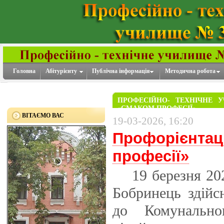
Головна
Абітурієнту
Публічна інформація
Методична робота
ПРОФЕСІЙНО- ТЕХНІЧНЕ 
«СМАКОМ ПРОФЕСІЇ»
ВІТАЄМО ВАС
19-03-2026, 16:20
Профорієнтац
професії»
19 березня 202
Бобринець здійс
до Комунально