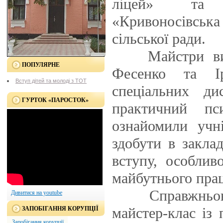
ліцей» та 
«Кривоносівськ
сільської ради.
Майстри виро
ПОПУЛЯРНЕ
Фесенко та Ір
Вступ дітей та молоді з ТОТ
спеціальних д
ГУРТОК «ПАРОСТОК»
практичний пс
ознайомили учн
здобути в закла
вступу, особлив
майбутнього пра
Справжньою «
Дивитися на youtube
майстер-клас із 
ЗАПОБІГАННЯ КОРУПЦІЇ
Запобігання корупції