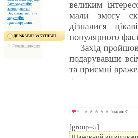
великим інтерес
Антикорупційне
законодавство
мали змогу ск
Відповідальність за
корупційні
правопорушення
дізналися ціка
популярного фаст
ДЕРЖАВНІ ЗАКУПІВЛІ
Захід пройшов у
Державні закупівлі
подарувавши всі
та приємні враже
0
(голосов: 0)
[group=5]
Шановний відвідувачу