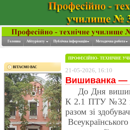
Головна
Абітурієнту
Публічна інформація
Методична робота
ПРОФЕСІЙНО- ТЕХНІЧНЕ УЧ
ВІТАЄМО ВАС
21-05-2026, 16:10
Вишиванка — к
До Дня вишива
К 2.1 ПТУ №32 
разом зі здобува
Всеукраїнського