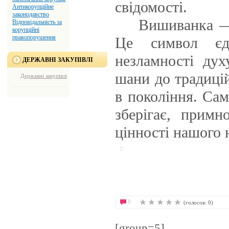
свідомості.
Антикорупційне
законодавство
Вишиванка — ц
Відповідальність за
корупційні
правопорушення
Це символ єдн
незламності дух
ДЕРЖАВНІ ЗАКУПІВЛІ
шани до традиці
Державні закупівлі
в покоління. Сам
зберігає, примн
цінності нашого 
0
(голосов: 0)
[group=5]