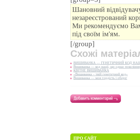
Шановний відвідувачу
незареєстрований кор
Ми рекомендуємо В
під своїм ім'ям.
[/group]
Схожі матеріа
ВИШИВАНКА — ГЕНЕТИЧНИЙ КОД НАЦ
Вишиванка — код нації, що єднає покоління
КВІТНЕ ВИШИВАНКА
«Вишиванка – твій генетичний код»
Вишиванка — моя гордість і оберіг
ПРО САЙТ