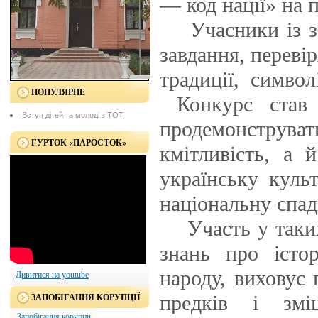
— код нації» на п
Учасники із за
завдання, перевір
традиції, симво
ПОПУЛЯРНЕ
Конкурс став 
Вступ дітей та молоді з ТОТ
продемонстр
ГУРТОК «ПАРОСТОК»
кмітливість, а 
українську культ
національну спа
Участь у таких
знань про істор
народу, виховує
Дивитися на youtube
предків і змі
ЗАПОБІГАННЯ КОРУПЦІЇ
Запобігання корупції